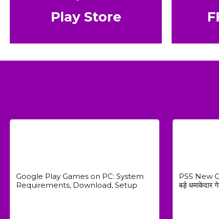
Play Store
F
Google Play Games on PC: System
PS5 New Ga
Requirements, Download, Setup
बड़े धमाकेदार गेम्
Guide 2026