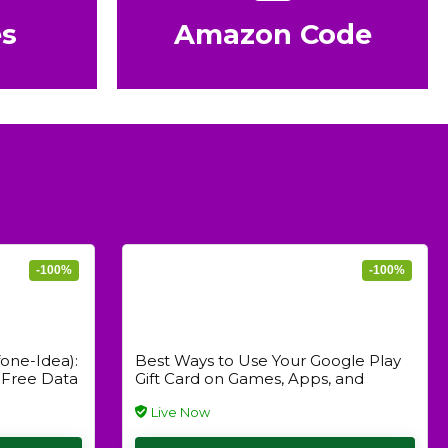
s
Amazon Code
-100%
-100%
one-Idea):
Best Ways to Use Your Google Play
 Free Data
Gift Card on Games, Apps, and
Premium Items 2026
Live Now