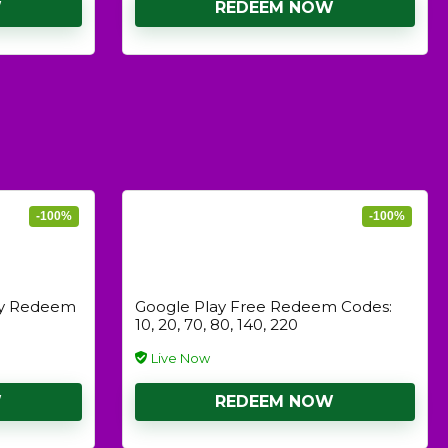
W
REDEEM NOW
-100%
-100%
ay Redeem
Google Play Free Redeem Codes:
₹10, 20, 70, 80, 140, 220
Live Now
W
REDEEM NOW