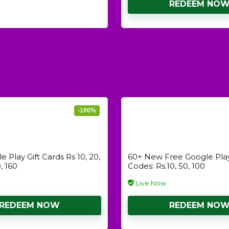
REDEEM NO
-100%
 Play Gift Cards Rs 10, 20,
60+ New Free Google Pl
, 160
Codes: Rs.10, 50, 100
Live Now
REDEEM NOW
REDEEM NO