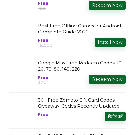
Free
Redeem Now
₹100
Best Free Offline Games for Android:
Complete Guide 2026
Free
Install Now
Rs.500
Google Play Free Redeem Codes: ₹10,
20, 70, 80, 140, 220
Free
Redeem Now
₹300
30+ Free Zomato Gift Card Codes
Giveaway: Codes Recently Updated
Free
रिडीम करें