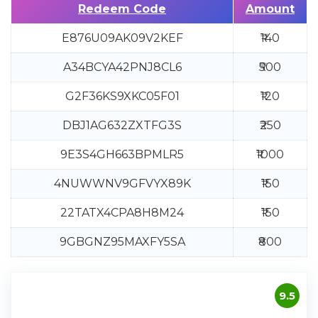
Redeem Code
Amount
E876U09AK09V2KEF
₹140
A34BCYA42PNJ8CL6
₹500
G2F36KS9XKC05F01
₹120
DBJ1AG632ZXTFG3S
₹250
9E3S4GH663BPMLR5
₹1000
4NUWWNV9GFVYX89K
₹150
22TATX4CPA8H8M24
₹150
9GBGNZ95MAXFY5SA
₹800
9.5