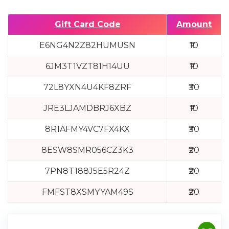
Gift Card Code
Amount
E6NG4N2Z82HUMUSN
₹10
6JM3T1VZT81H14UU
₹10
72L8YXN4U4KF8ZRF
₹30
JRE3LJAMDBRJ6XBZ
₹10
8R1AFMY4VC7FX4KX
₹30
8ESW8SMR056CZ3K3
₹20
7PN8T188J5E5R24Z
₹20
FMFST8XSMYYAM49S
₹20