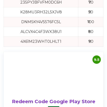
235PYJBFVFM0DC6H
₹70
K28MU3RH32L5XJV8
₹50
DNMSKY4V5576FC5L
₹100
ALCVX4C4F3WX38U1
₹80
4X61M23WHT0LHLT1
₹90
9.5
Redeem Code Google Play Store