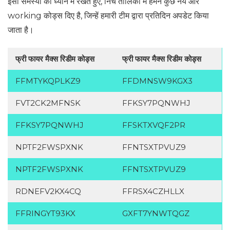
इसी समस्या को ध्यान में रखते हुए, निचे तालिका में हमने कुछ नये और
working कोड्स दिए है, जिन्हें हमारी टीम द्वारा प्रतिदिन अपडेट किया
जाता है।
फ्री फायर मैक्स रिडीम कोड्स
फ्री फायर मैक्स रिडीम कोड्स
FFMTYKQPLKZ9
FFDMNSW9KGX3
FVT2CK2MFNSK
FFKSY7PQNWHJ
FFKSY7PQNWHJ
FFSKTXVQF2PR
NPTF2FWSPXNK
FFNTSXTPVUZ9
NPTF2FWSPXNK
FFNTSXTPVUZ9
RDNEFV2KX4CQ
FFRSX4CZHLLX
FFRINGYT93KX
GXFT7YNWTQGZ