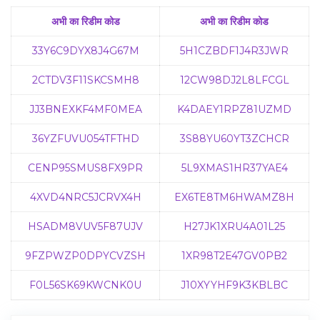
अभी का रिडीम कोड
अभी का रिडीम कोड
33Y6C9DYX8J4G67M
5H1CZBDF1J4R3JWR
2CTDV3F11SKCSMH8
12CW98DJ2L8LFCGL
JJ3BNEXKF4MF0MEA
K4DAEY1RPZ81UZMD
36YZFUVU054TFTHD
3S88YU60YT3ZCHCR
CENP95SMUS8FX9PR
5L9XMAS1HR37YAE4
4XVD4NRC5JCRVX4H
EX6TE8TM6HWAMZ8H
HSADM8VUV5F87UJV
H27JK1XRU4A01L25
9FZPWZP0DPYCVZSH
1XR98T2E47GV0PB2
F0L56SK69KWCNK0U
J10XYYHF9K3KBLBC