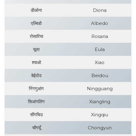
डीओना
Diona
एल्बिडो
Albedo
रोसारिया
Rosaria
यूला
Eula
श्याओ
Xiao
बेईदोउ
Beidou
निंगगुआंग
Ningguang
सिआंगलिंग
Xiangling
सींगचिउ
Xingqiu
चोंगयूँ
Chongyun