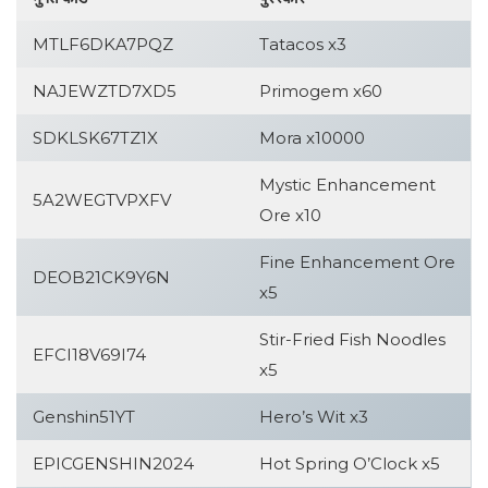
MTLF6DKA7PQZ
Tatacos x3
NAJEWZTD7XD5
Primogem x60
SDKLSK67TZ1X
Mora x10000
Mystic Enhancement
5A2WEGTVPXFV
Ore x10
Fine Enhancement Ore
DEOB21CK9Y6N
x5
Stir-Fried Fish Noodles
EFCI18V69I74
x5
Genshin51YT
Hero’s Wit x3
EPICGENSHIN2024
Hot Spring O’Clock x5