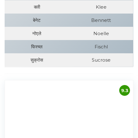
क्ली
Klee
बेनेट
Bennett
नोएले
Noelle
फिस्च्ल
Fischl
सुक्रोस
Sucrose
9.3