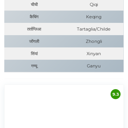
चीची
Qiqi
कैचिंग
Keqing
तर्ताग्लिआ
Tartaglia/Childe
जोंगली
Zhongli
सिंयां
Xinyan
गण्यू
Ganyu
9.3