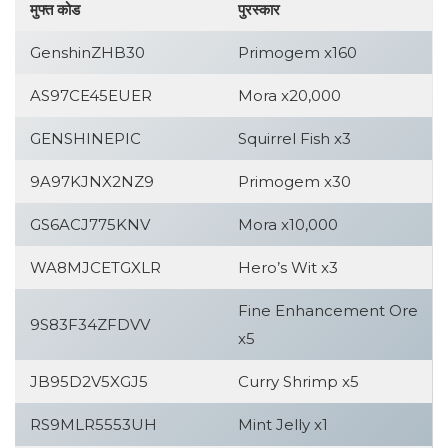
मुफ्त कोड
पुरस्कार
GenshinZHB30
Primogem x160
AS97CE45EUER
Mora x20,000
GENSHINEPIC
Squirrel Fish x3
9A97KJNX2NZ9
Primogem x30
GS6ACJ775KNV
Mora x10,000
WA8MJCETGXLR
Hero’s Wit x3
Fine Enhancement Ore
9S83F34ZFDVV
x5
JB95D2V5XGJ5
Curry Shrimp x5
RS9MLR5553UH
Mint Jelly x1