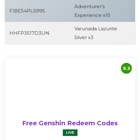
Adventurer’s
FIBE54PL5995
Experience x10
Varunada Lazurite
HHFP3517D3UN
Sliver x3
9.3
Free Genshin Redeem Codes
LIVE