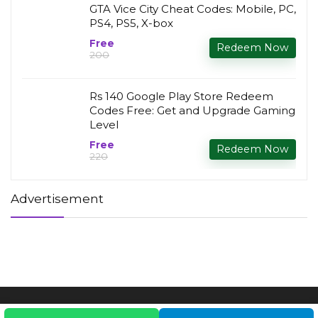
GTA Vice City Cheat Codes: Mobile, PC,
PS4, PS5, X-box
Free
Redeem Now
₹200
Rs 140 Google Play Store Redeem
Codes Free: Get and Upgrade Gaming
Level
Free
Redeem Now
₹220
Advertisement
Copyright © 2025 - Redeem Codes
About Us
Contact Us
Privacy
Conditions