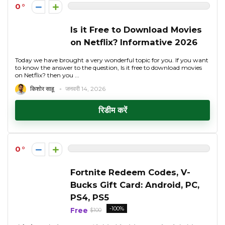
0
Is it Free to Download Movies
on Netflix? Informative 2026
Today we have brought a very wonderful topic for you. If you want
to know the answer to the question, Is it free to download movies
on Netflix? then you ...
किशोर साहू
जनवरी 14, 2026
रिडीम करें
0
Fortnite Redeem Codes, V-
Bucks Gift Card: Android, PC,
PS4, PS5
-100%
Free
$100