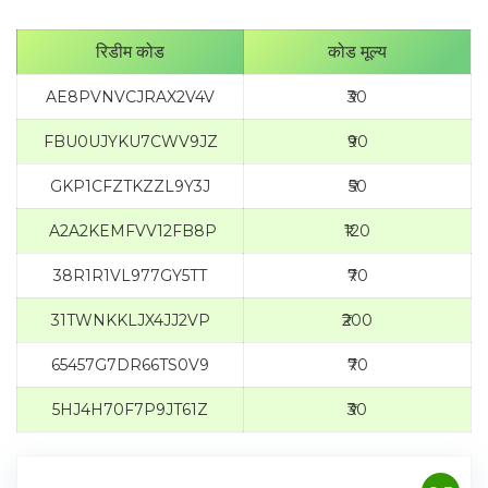
रिडीम कोड
कोड मूल्य
AE8PVNVCJRAX2V4V
₹30
FBU0UJYKU7CWV9JZ
₹90
GKP1CFZTKZZL9Y3J
₹50
A2A2KEMFVV12FB8P
₹120
38R1R1VL977GY5TT
₹70
31TWNKKLJX4JJ2VP
₹200
65457G7DR66TS0V9
₹70
5HJ4H70F7P9JT61Z
₹30