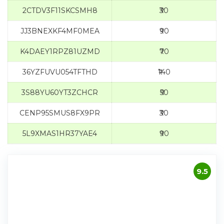
2CTDV3F11SKCSMH8
₹30
JJ3BNEXKF4MF0MEA
₹90
K4DAEY1RPZ81UZMD
₹70
36YZFUVU054TFTHD
₹140
3S88YU60YT3ZCHCR
₹50
CENP95SMUS8FX9PR
₹30
5L9XMAS1HR37YAE4
₹90
9.5