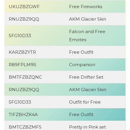
UKUZBZGWF
Free Fireworks
RNUZBZ9QQ
AKM Glacier Skin
Falcon and Free
5FG10D33
Emotes
KARZBZYTR
Free Outfit
R89FPLM9S
Companion
BMTFZBZQNC
Free Drifter Set
RNUZBZ9QQ
AKM Glacier Skin
5FG10D33
Outfit for Free
TIFZBHZK4A
Free Outfit
BMTCZBZMFS
Pretty in Pink set