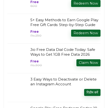
Free
Redeem Now
₹600
5+ Easy Methods to Earn Google Play
Free Gift Cards: Step-by-Step Guide
Free
Redeem Now
Rs.250
Jio Free Data Dial Code Today: Safe
Ways to Get 1GB Free Data 2026
Free
Claim Now
Rs.300
3 Easy Ways to Deactivate or Delete
an Instagram Account
रिडीम करें