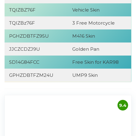
TQIZBZ76F
Vehicle Skin
TQIZBz76F
3 Free Motorcycle
PGHZDBTFZ95U
M416 Skin
JJCZCDZJ9U
Golden Pan
SD14G84FCC
Free Skin for KAR98
GPHZDBTFZM24U
UMP9 Skin
9.4