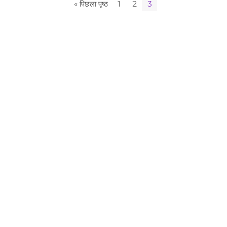
« पिछला पृष्ठ
1
2
3