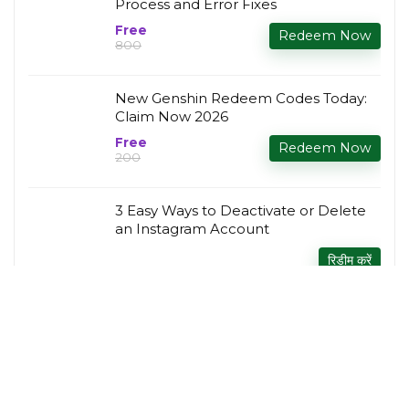
Process and Error Fixes
Free
Redeem Now
₹800
New Genshin Redeem Codes Today:
Claim Now 2026
Free
Redeem Now
₹200
3 Easy Ways to Deactivate or Delete
an Instagram Account
रिडीम करें
Best Free Offline Games for Android:
Complete Guide 2026
Free
Install Now
Rs.500